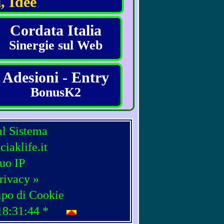
, Idee
Cordata Italia
Sinergie sul Web
Adesioni - Entry
BonusK2
al Sistema
iaklife.it
tuo IP
rivacy »
ipo di Cookie
18:31:44
*