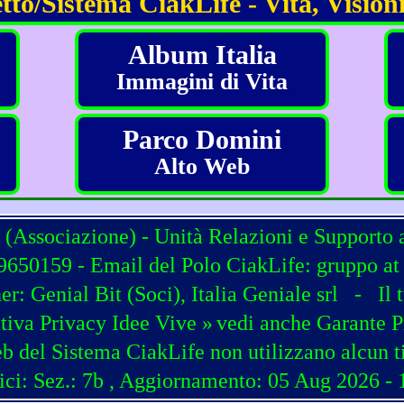
tto/Sistema CiakLife - Vita, Visioni
Album Italia
Immagini di Vita
Parco Domini
Alto Web
 (Associazione) - Unità Relazioni e Supporto 
650159 - Email del Polo CiakLife: gruppo at c
ner:
Genial Bit
(
Soci
),
Italia Geniale srl
-
Il 
tiva Privacy Idee Vive »
vedi anche Garante P
b del Sistema CiakLife non utilizzano alcun t
ici: Sez.: 7b
, Aggiornamento: 05 Aug 2026 - 